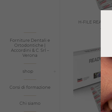
H-FILE READY S
14,45
Forniture Dentali e
Ortodontiche |
Accordini & C. Srl –
Verona
shop
Corsi di formazione
Chi siamo