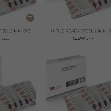
Questo
prodotto
ha
TEEL 21MM 6PZ
H-FILE READY STEEL 25MM 
più
€
14,45
€
+ IVA
+ IVA
varianti.
Le
opzioni
possono
essere
scelte
nella
pagina
del
prodotto