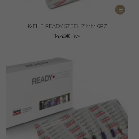
Questo
prodotto
ha
K-FILE READY STEEL 21MM 6PZ
più
14,45
€
+ IVA
varianti.
Le
opzioni
possono
essere
scelte
nella
pagina
del
prodotto