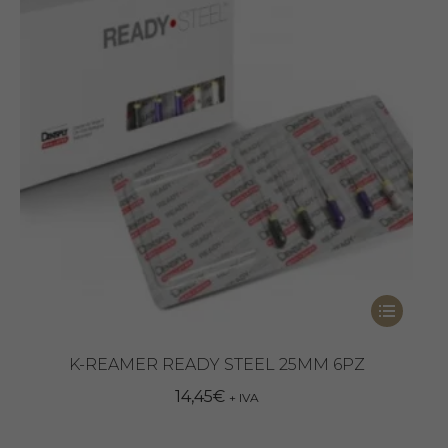
essere
scelte
nella
pagina
del
prodotto
Questo
prodotto
ha
K-REAMER READY STEEL 25MM 6PZ
più
14,45
€
+ IVA
varianti.
Le