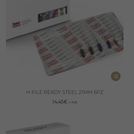
Questo
prodotto
ha
H-FILE READY STEEL 21MM 6PZ
più
14,45
€
+ IVA
varianti.
Le
opzioni
possono