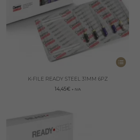
del
prodotto
Questo
prodotto
ha
K-FILE READY STEEL 31MM 6PZ
più
14,45
€
+ IVA
varianti.
Le
opzioni
possono
essere
scelte