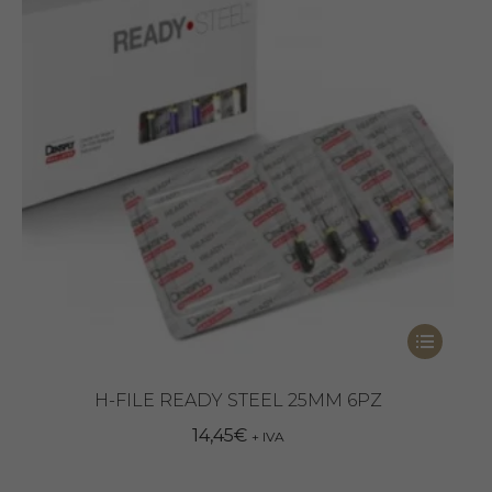
essere
scelte
nella
pagina
del
prodotto
Questo
prodotto
ha
H-FILE READY STEEL 25MM 6PZ
più
14,45
€
+ IVA
varianti.
Le