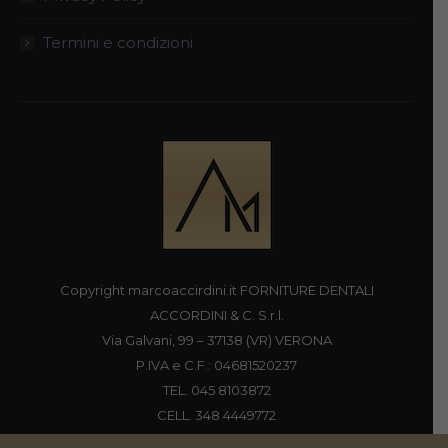
Termini e condizioni
Copyright marcoaccirdini.it FORNITURE DENTALI
ACCORDINI & C. S.r.l.
Via Galvani, 99 – 37138 (VR) VERONA
P.IVA e C.F.: 04681520237
TEL. 045 8103872
CELL. 348 4449772
FAX 045 8196920