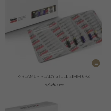
nella
pagina
del
prodotto
Questo
prodotto
ha
K-REAMER READY STEEL 21MM 6PZ
più
14,45
€
+ IVA
varianti.
Le
opzioni
possono