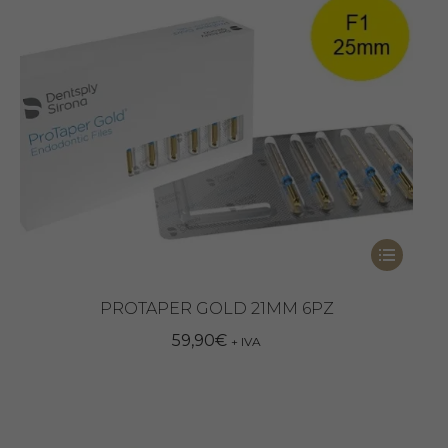
Questo
prodotto
ha
PROTAPER GOLD 21MM 6PZ
più
59,90
€
+ IVA
varianti.
Le
opzioni
possono