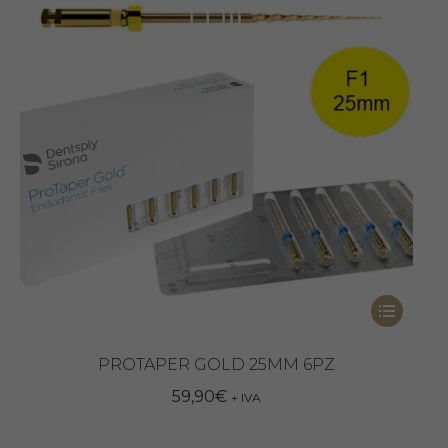
essere
scelte
nella
pagina
del
prodotto
Questo
prodotto
ha
PROTAPER GOLD 25MM 6PZ
più
59,90
€
+ IVA
varianti.
Le