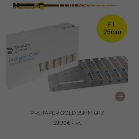
essere
scelte
nella
pagina
del
prodotto
Questo
prodotto
ha
PROTAPER GOLD 25MM 6PZ
più
59,90
€
+ IVA
varianti.
Le