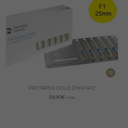
Questo
prodotto
ha
PROTAPER GOLD 21MM 6PZ
più
59,90
€
+ IVA
varianti.
Le
opzioni
possono