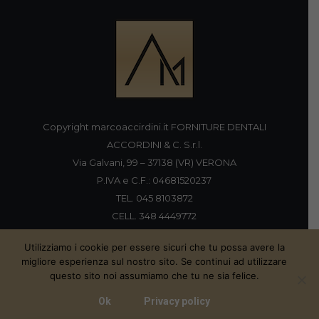
Copyright marcoaccirdini.it FORNITURE DENTALI
ACCORDINI & C. S.r.l.
Via Galvani, 99 – 37138 (VR) VERONA
P.IVA e C.F.: 04681520237
TEL. 045 8103872
CELL. 348 4449772
FAX 045 8196920
Utilizziamo i cookie per essere sicuri che tu possa avere la
migliore esperienza sul nostro sito. Se continui ad utilizzare
questo sito noi assumiamo che tu ne sia felice.
Proudly handmade by
Ok
Privacy policy