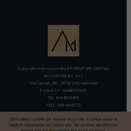
Copyright marcoaccirdini.it FORNITURE DENTALI
ACCORDINI & C. S.r.l.
Via Galvani, 99 – 37138 (VR) VERONA
P.IVA e C.F.: 04681520237
TEL. 045 8103872
CELL. 348 4449772
FAX 045 8196920
Utilizziamo i cookie per essere sicuri che tu possa avere la
migliore esperienza sul nostro sito. Se continui ad utilizzare
questo sito noi assumiamo che tu ne sia felice.