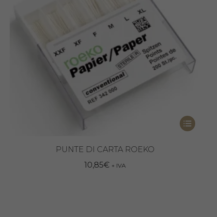
Questo
prodotto
ha
PUNTE DI CARTA ROEKO
più
10,85
€
+ IVA
varianti.
Le
opzioni
possono