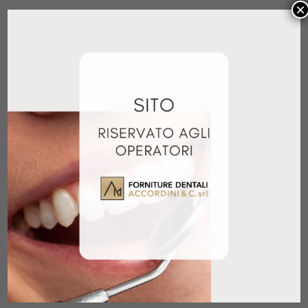
×
CUNEI LEGNO BARMAN'S SMALL
200PZ
17,40
€
+ IVA
Aggiungi al carrello
CUNEI 3D FUSION BLU 50PZ
35,60
€
+ IVA
Aggiungi al carrello
CUNEI 3D FUSION GIALLO 50PZ
33,90
€
+ IVA
Aggiungi al carrello