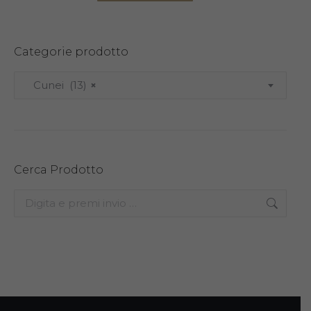
Categorie prodotto
Cunei (13)
×
Cerca Prodotto
Search: