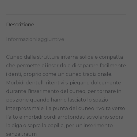
on
on
on
on
X
Facebook
Pinterest
LinkedIn
Descrizione
Informazioni aggiuntive
Cuneo dalla struttura interna solida e compatta
che permette di inserirlo e di separare facilmente
i denti, proprio come un cuneo tradizionale.
Morbidi dentelli ritentivi si piegano dolcemente
durante l’inserimento del cuneo, per tornare in
posizione quando hanno lasciato lo spazio
interprossimale. La punta del cuneo rivolta verso
l’alto e morbidi bordi arrotondati scivolano sopra
la diga o sopra la papilla, per un inserimento
senza traumi.