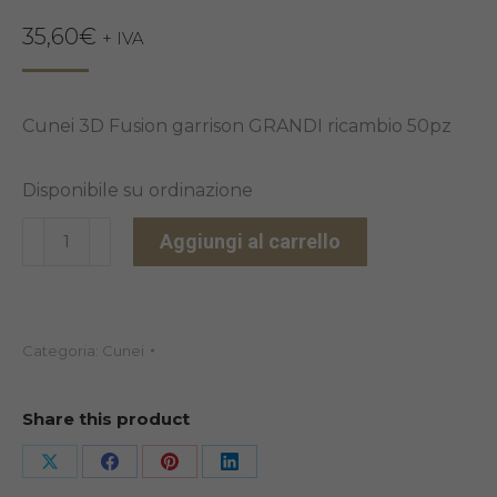
35,60
€
+ IVA
Cunei 3D Fusion garrison GRANDI ricambio 50pz
Disponibile su ordinazione
CUNEI
Aggiungi al carrello
3D
FUSION
VERDE
Categoria:
Cunei
50PZ
quantità
Share this product
Share
Share
Share
Share