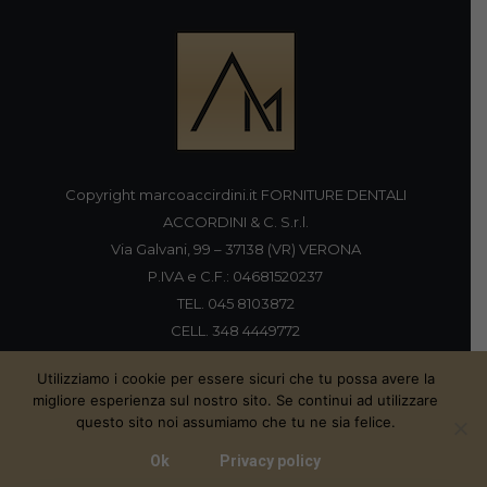
Copyright marcoaccirdini.it FORNITURE DENTALI
ACCORDINI & C. S.r.l.
Via Galvani, 99 – 37138 (VR) VERONA
P.IVA e C.F.: 04681520237
TEL. 045 8103872
CELL. 348 4449772
FAX 045 8196920
Utilizziamo i cookie per essere sicuri che tu possa avere la
migliore esperienza sul nostro sito. Se continui ad utilizzare
questo sito noi assumiamo che tu ne sia felice.
Proudly handmade by
Ok
Privacy policy