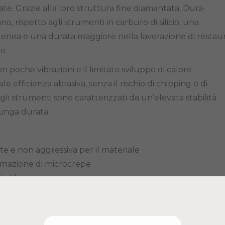
ate. Grazie alla loro struttura fine diamantata, Dura-
, rispetto agli strumenti in carburo di silicio, una
enea e una durata maggiore nella lavorazione di restaur
o.
 poche vibrazioni e il limitato sviluppo di calore
e efficienza abrasiva, senza il rischio di chipping o di
gli strumenti sono caratterizzati da un’elevata stabilità
lunga durata.
te e non aggressiva per il materiale
ormazione di microcrepe
 utilizzo
imitato
 bordi