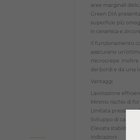
aree marginali delic
Green DIA presentano
superficie più omog
in ceramica e zirconi
Il funzionamento con
assicurano un’ottimal
microcrepe. Inoltre 
dei bordi e da una 
Vantaggi
Lavorazione efficien
Minimo rischio di f
Limitata pressione di
Sviluppo di calore l
Elevata stabilità dei
Indicazioni