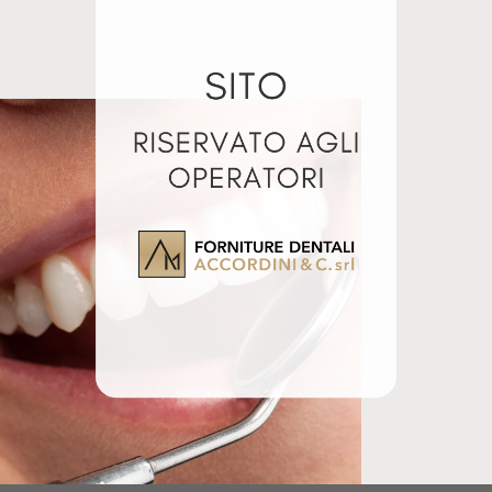
re i restauri indiretti in ceramica, ossido di zirconio,
ti materiali: zirconio integrale o ossido di zirconio,
ssido di alluminio, ceramiche da pressare e stratificare e
sido di alluminio è ideale per pulire e adattare la forma
4
DURA GREEN DIA WH6
DURA POLISH DIA 5GR
HP
Luglio 26, 2024
Luglio 26, 2024
Articolo simile
Articolo simile