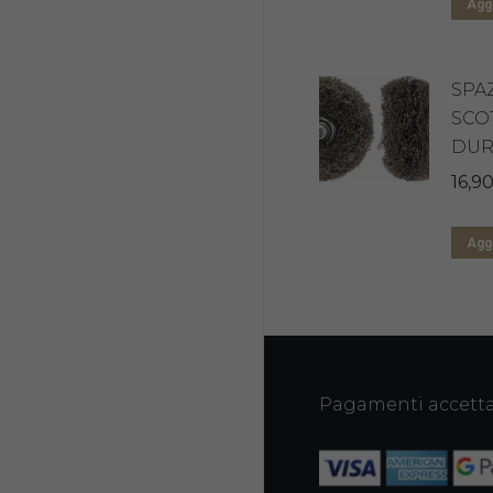
Aggi
SPA
SCO
DUR
16,9
Aggi
Pagamenti accetta