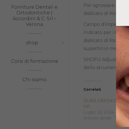
Per sgrossare e rifini
Forniture Dentali e
Ortodontiche |
disilicato di litio ecc.
Accordini & C. Srl –
Verona
Campo d’impiego
Indicato per i seguen
disilicato di litio, o
shop
superfici in metallo
SHOFU Adjuster in os
Corsi di formazione
dello strumento.
Chi siamo
Correlati
DURA GREEN DIA TC
HP
Luglio 26, 2024
Articolo simile