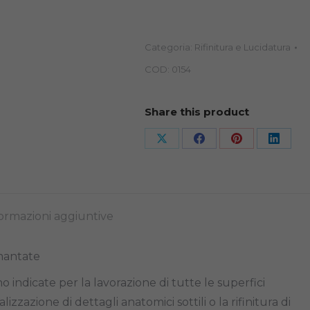
KN7
HP
quantità
Categoria:
Rifinitura e Lucidatura
COD:
0154
Share this product
Share
Share
Share
Share
on
on
on
on
X
Facebook
Pinterest
Linked
ormazioni aggiuntive
mantate
indicate per la lavorazione di tutte le superfici
lizzazione di dettagli anatomici sottili o la rifinitura di