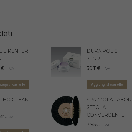
lati
L L RENFERT
DURA POLISH
R
20GR
0
€
50,11
€
+ IVA
+ IVA
ungi al carrello
Aggiungi al carrello
THO CLEAN
SPAZZOLA LABOR
L
SETOLA
CONVERGENTE
€
+ IVA
3,95
€
+ IVA