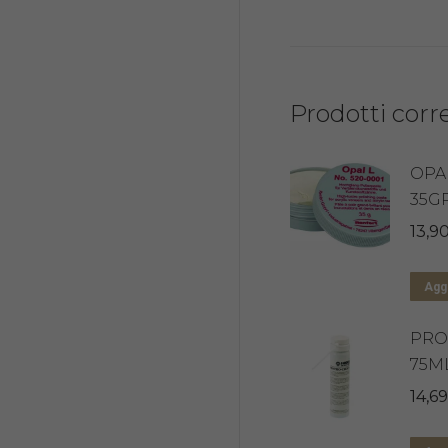
Prodotti corre
OPA
35G
13,9
Aggi
PRO
75M
14,69