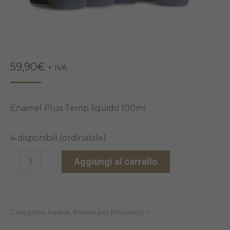
59,90
€
+ IVA
Enamel Plus Temp liquido 100ml
4 disponibili (ordinabile)
ENAMEL
Aggiungi al carrello
PLUS
TEMP
LIQUIDO
Categorie:
Resine
,
Resine per Provvisori
100ML
quantità