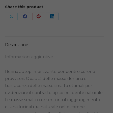
Share this product
Share
Share
Share
Share
on
on
on
on
X
Facebook
Pinterest
LinkedIn
Descrizione
Informazioni aggiuntive
Resina autoplimerizzante per ponti e corone
provvisori. Opacità delle masse dentina e
traslucenza delle masse smalto ottimali per
evidenziare il contrasto tipico nel dente naturale.
Le masse smalto consentono il raggiungimento
di una lucidatura naturale nelle corone