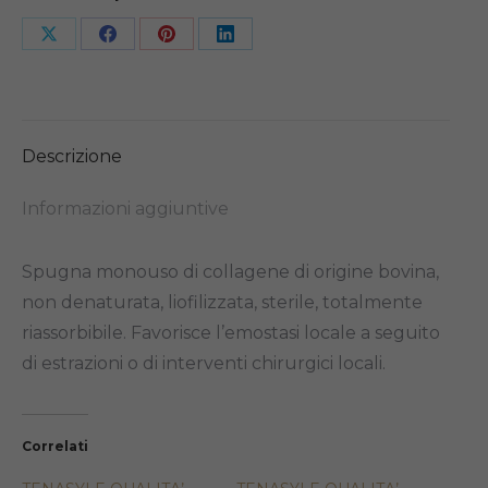
Share
Share
Share
Share
on
on
on
on
X
Facebook
Pinterest
LinkedIn
Descrizione
Informazioni aggiuntive
Spugna monouso di collagene di origine bovina,
non denaturata, liofilizzata, sterile, totalmente
riassorbibile. Favorisce l’emostasi locale a seguito
di estrazioni o di interventi chirurgici locali.
Correlati