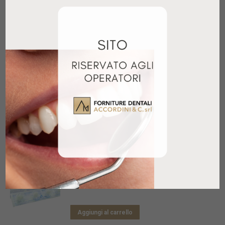
Aggiungi al carrello
CREOSOTO M.D. 15GR
48,70
€
+ IVA
Aggiungi al carrello
TUBULICLEAN 250ML
26,95
€
+ IVA
Aggiungi al carrello
SPONGOSTAN DENTAL 24PZ
23,90
€
+ IVA
Aggiungi al carrello