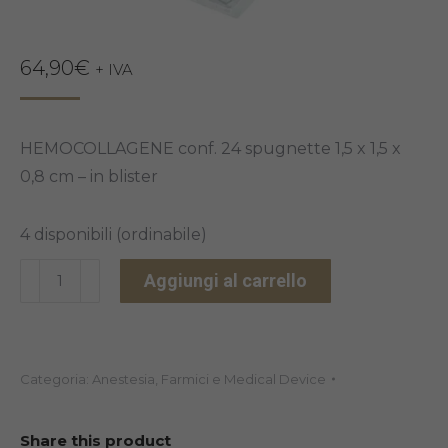
64,90
€
+ IVA
HEMOCOLLAGENE conf. 24 spugnette 1,5 x 1,5 x
0,8 cm – in blister
4 disponibili (ordinabile)
HEMOCOLLAGENE
Aggiungi al carrello
SEPTODONT
quantità
Categoria:
Anestesia, Farmici e Medical Device
Share this product