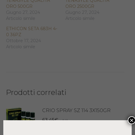
TENASYLE QUALITA’
TENASYLE QUALITA’
ORO 500GR
ORO 2500GR
Giugno 27, 2024
Giugno 27, 2024
Articolo simile
Articolo simile
ETHICON SETA 683H 4-
0 36PZ
Ottobre 17, 2024
Articolo simile
Prodotti correlati
CRIO SPRAY SZ 114 3X150GR
×
63,45
€
+ IVA