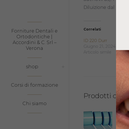
Diluizione dal 2%al 
Correlati
Forniture Dentali e
Ortodontiche |
ID 220 Durr
Accordini & C. Srl –
Giugno 21, 2024
Verona
Articolo simile
shop
Corsi di formazione
Prodotti corre
Chi siamo
ROT
STE
200