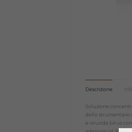
Descrizione
Inf
Soluzione concentrat
dello strumentario c
e virucida (virus co
adenovirus). Princip