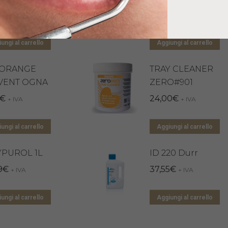
3
€
14,90
€
+ IVA
+ IVA
ungi al carrello
Aggiungi al carrello
 ORANGE
TRAY CLEANER
VENT OGNA
ZERO#901
€
24,00
€
+ IVA
+ IVA
ungi al carrello
Aggiungi al carrello
YPUROL 1L
ID 220 Durr
9
€
37,55
€
+ IVA
+ IVA
ungi al carrello
Aggiungi al carrello