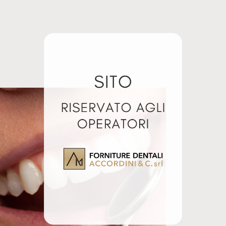
4%. Utilizzabile anche in vasca ad ultrasuoni.
ID 212 Durr
ID 213 Durr
Giugno 21, 2024
Giugno 21, 2024
Articolo simile
Articolo simile
lati
OLO
ROTOLO
RILIZZAZIONE
STERILIZZAZIONE
X200MT
100X200MT