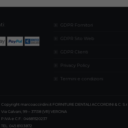
ti:
GDPR Fornitori
GDPR Sito Web
GDPR Clienti
Privacy Policy
Termini e condizioni
Copyright marcoaccirdini.it FORNITURE DENTALI ACCORDINI & C. S.r.
Via Galvani, 99 – 37138 (VR) VERONA
P.IVA e C.F.: 04681520237
TEL. 045 8103872