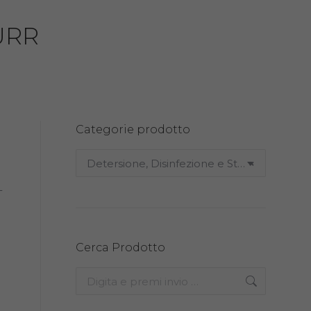
URR
Categorie prodotto
Detersione, Disinfezione e Sterilizzazione (18)
×
L
Cerca Prodotto
Search: