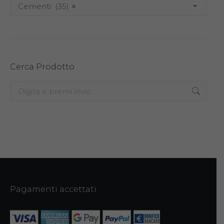
Cementi (35)
×
Cerca Prodotto
Search:
Pagamenti accettati: