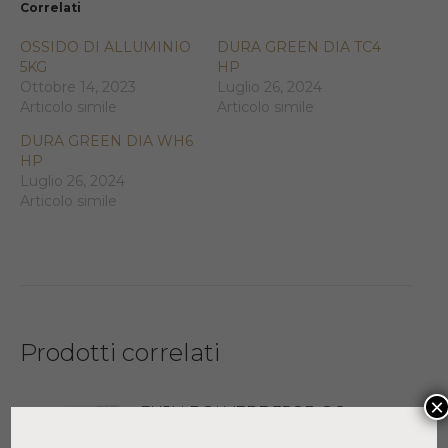
Correlati
OSSIDO DI ALLUMINIO
DURA GREEN DIA TC4
5KG
HP
Ottobre 14, 2023
Luglio 26, 2024
Articolo simile
Articolo simile
DURA GREEN DIA WH6
HP
Luglio 26, 2024
Articolo simile
Prodotti correlati
×
FUJI I POLVERE 35GR GC
70,00
€
+ IVA