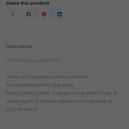
Share this product
Share
Share
Share
Share
on
on
on
on
X
Facebook
Pinterest
LinkedIn
Descrizione
Informazioni aggiuntive
Cemento composito vetroinomerico,
monocomponente, radiopaco,
fotopolimerizzabile. Indicato come sottofondo di
cavità, sigillo di fessure estese e nel restauro di
piccole lesioni.