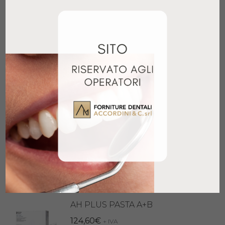
Aggiungi al carrello
ENDOMETHASONE N LIQUIDO
10ML
30,97
€
+ IVA
Aggiungi al carrello
ENDOMETHASONE N 14GR
65,79
€
+ IVA
Aggiungi al carrello
AH PLUS PASTA A+B
124,60
€
+ IVA