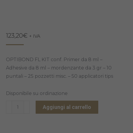
123,20
€
+ IVA
OPTIBOND FL KIT conf. Primer da 8 ml –
Adhesive da 8 ml – mordenzante da 3 gr – 10
puntali – 25 pozzetti misc. – 50 applicatori tips
Disponibile su ordinazione
OPTIBOND
Aggiungi al carrello
FL
KIT
quantità