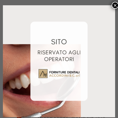
×
CLEARFIL SE BOND 2 KIT
142,90
€
+ IVA
Aggiungi al carrello
MONOBOND PLUS 5GR
91,85
€
+ IVA
Aggiungi al carrello
OPTIBOND SOLO PLUS 5ML
63,90
€
+ IVA
Aggiungi al carrello