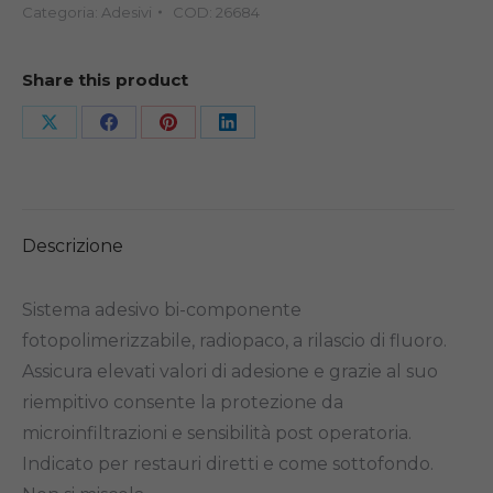
Categoria:
Adesivi
COD:
26684
Share this product
Share
Share
Share
Share
on
on
on
on
X
Facebook
Pinterest
LinkedIn
Descrizione
Sistema adesivo bi-componente
fotopolimerizzabile, radiopaco, a rilascio di fluoro.
Assicura elevati valori di adesione e grazie al suo
riempitivo consente la protezione da
microinfiltrazioni e sensibilità post operatoria.
Indicato per restauri diretti e come sottofondo.