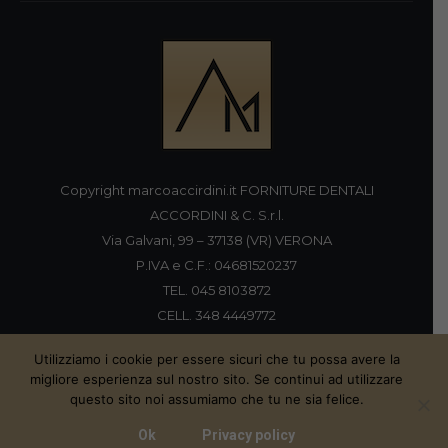
Copyright marcoaccirdini.it FORNITURE DENTALI
ACCORDINI & C. S.r.l.
Via Galvani, 99 – 37138 (VR) VERONA
P.IVA e C.F.: 04681520237
TEL. 045 8103872
CELL. 348 4449772
FAX 045 8196920
Utilizziamo i cookie per essere sicuri che tu possa avere la
migliore esperienza sul nostro sito. Se continui ad utilizzare
questo sito noi assumiamo che tu ne sia felice.
Proudly handmade by
Ok
Privacy policy