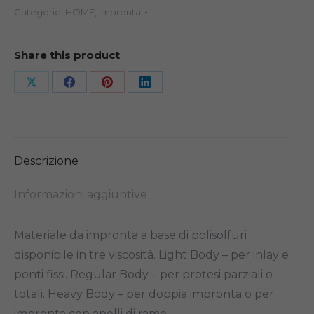
Categorie:
HOME
,
Impronta
Share this product
Share
Share
Share
Share
on
on
on
on
X
Facebook
Pinterest
LinkedIn
Descrizione
Informazioni aggiuntive
Materiale da impronta a base di polisolfuri
disponibile in tre viscosità. Light Body – per inlay e
ponti fissi. Regular Body – per protesi parziali o
totali. Heavy Body – per doppia impronta o per
impronta con anelli di rame .