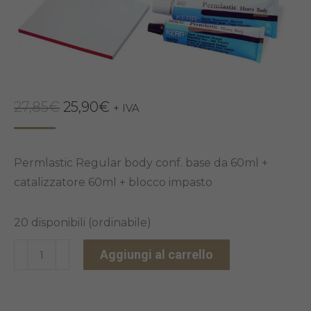
Il
Il
27,85
€
25,90
€
+ IVA
prezzo
prezzo
originale
attuale
Permlastic Regular body conf. base da 60ml +
era:
è:
catalizzatore 60ml + blocco impasto
27,85€.
25,90€.
20 disponibili (ordinabile)
PERMLASTIC
Aggiungi al carrello
REGULAR
BODY
quantità