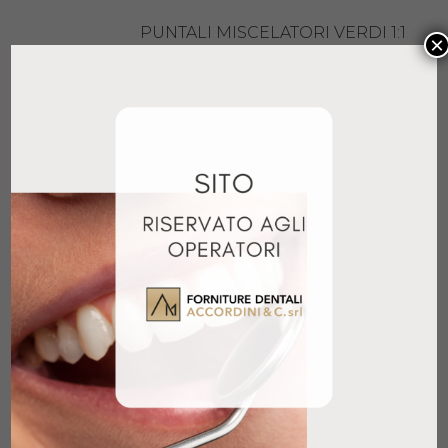
PUNTALI MISCELATORI VERDI 1:1
×
50PZ
18,90
€
+ IVA
Aggiungi al carrello
PUNTALI MISCELATORI GIALLI 1:1
50PZ
18,90
€
+ IVA
Aggiungi al carrello
ELITE HD+ LIGHT BODY FAST
2X50ML
35,01
€
+ IVA