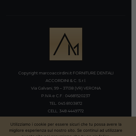
Copyright marcoaccirdini.it FORNITURE DENTALI
ACCORDINI & C. S.r.l.
Via Galvani, 99 – 37138 (VR) VERONA
P.IVA e C.F.: 04681520237
TEL. 045 8103872
CELL. 348 4449772
FAX 045 8196920
Utilizziamo i cookie per essere sicuri che tu possa avere la
migliore esperienza sul nostro sito. Se continui ad utilizzare