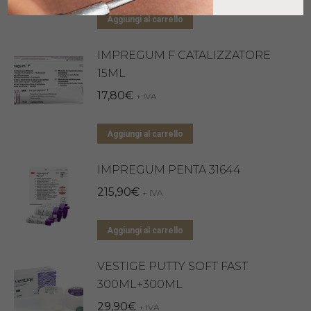
Aggiungi al carrello
IMPREGUM F CATALIZZATORE
15ML
17,80
€
+ IVA
Aggiungi al carrello
IMPREGUM PENTA 31644
215,90
€
+ IVA
Aggiungi al carrello
VESTIGE PUTTY SOFT FAST
300ML+300ML
29,90
€
+ IVA