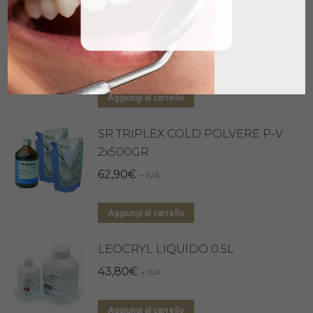
Aggiungi al carrello
PROBASE COLD LIQUIDO 1L
96,95
€
+ IVA
Aggiungi al carrello
SR TRIPLEX COLD POLVERE P-V
2x500GR
62,90
€
+ IVA
Aggiungi al carrello
LEOCRYL LIQUIDO 0.5L
43,80
€
+ IVA
Aggiungi al carrello