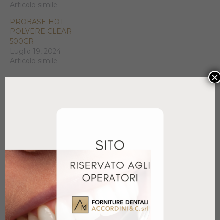
Articolo simile
PROBASE HOT
POLVERE CLEAR
500GR
Luglio 19, 2024
Articolo simile
×
Prodotti correlati
PROBASE COLD LIQUIDO
500ML
59,50
€
+ IVA