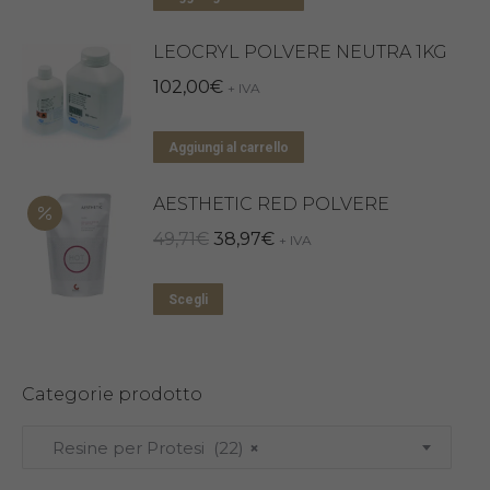
LEOCRYL POLVERE NEUTRA 1KG
102,00
€
+ IVA
Aggiungi al carrello
AESTHETIC RED POLVERE
Il
Il
49,71
€
38,97
€
+ IVA
prezzo
prezzo
Questo
originale
attuale
Scegli
prodotto
era:
è:
ha
49,71€.
38,97€.
più
Categorie prodotto
varianti.
Resine per Protesi (22)
×
Le
opzioni