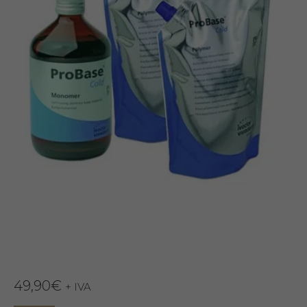
49,90
€
+ IVA