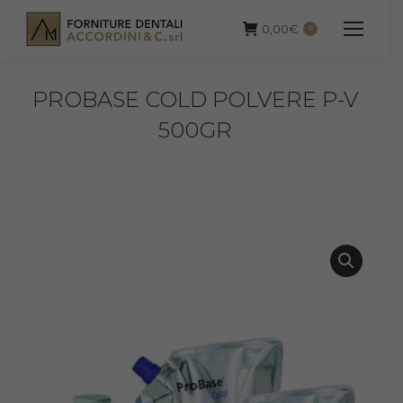
0,00
€
0
PROBASE COLD POLVERE P-V
500GR