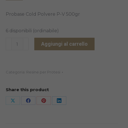
Probase Cold Polvere P-V 500gr
6 disponibili (ordinabile)
PROBASE
Aggiungi al carrello
COLD
POLVERE
P-
Categoria:
Resine per Protesi
V
500GR
quantità
Share this product
Share
Share
Share
Share
on
on
on
on
X
Facebook
Pinterest
LinkedIn