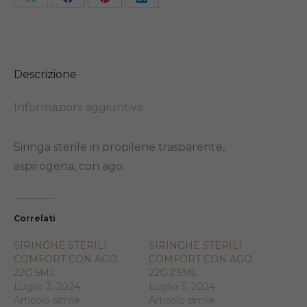
Share
Share
Share
Share
on
on
on
on
X
Facebook
Pinterest
LinkedIn
Descrizione
Informazioni aggiuntive
Siringa sterile in propilene trasparente,
aspirogena, con ago.
Correlati
SIRINGHE STERILI
SIRINGHE STERILI
COMFORT CON AGO
COMFORT CON AGO
22G 5ML
22G 2.5ML
Luglio 3, 2024
Luglio 3, 2024
Articolo simile
Articolo simile