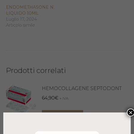
ENDOMETHASONE N
LIQUIDO 10ML
Luglio 17, 2024
Articolo simile
Prodotti correlati
HEMOCOLLAGENE SEPTODONT
64,90
€
+ IVA
×
Aggiungi al carrello
PASTA JODOFORMICA