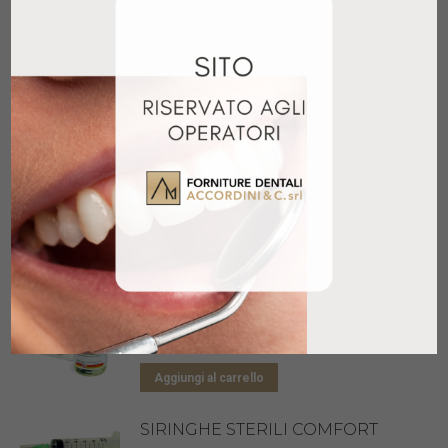
RADIOPACA 15GR
54,50
€
+ IVA
Aggiungi al carrello
GLYDE KIT 2X3ML
73,90
€
+ IVA
Aggiungi al carrello
NICLOR 5 250ML
13,25
€
+ IVA
Aggiungi al carrello
SIRINGHE STERILI COMFORT