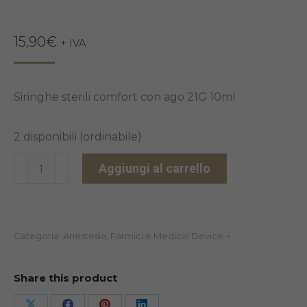
15,90
€
+ IVA
Siringhe sterili comfort con ago 21G 10ml
2 disponibili (ordinabile)
SIRINGHE
Aggiungi al carrello
STERILI
COMFORT
CON
Categoria:
Anestesia, Farmici e Medical Device
AGO
21G
10ML
Share this product
quantità