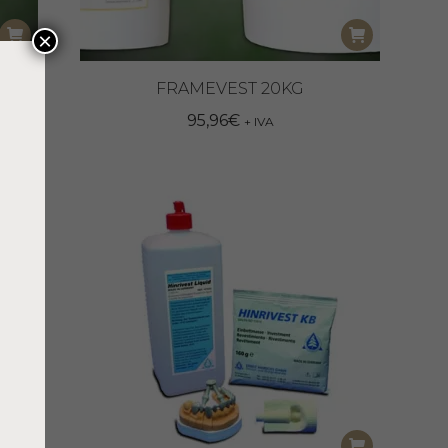
×
FRAMEVEST 20KG
95,96
€
+ IVA