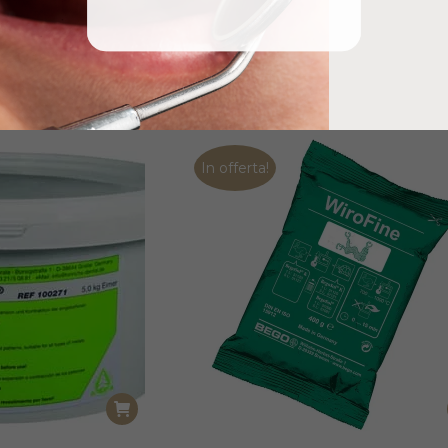
EST 7KG
HINRIVEST KB 32X160GR
€
78,10
€
+ IVA
+ IVA
In offerta!