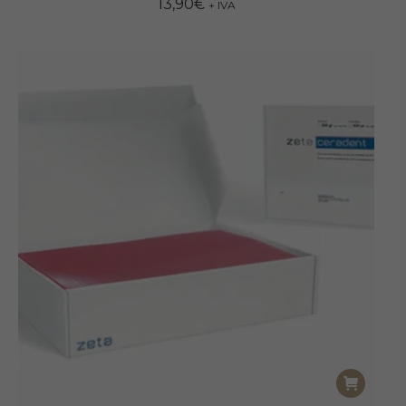
13,90
€
+ IVA