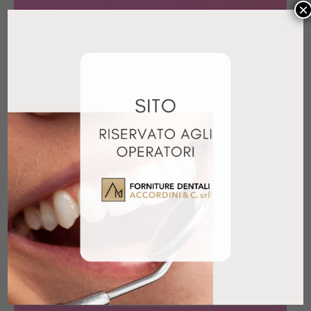
×
TENACETIN 500GR
14,45
€
+ IVA