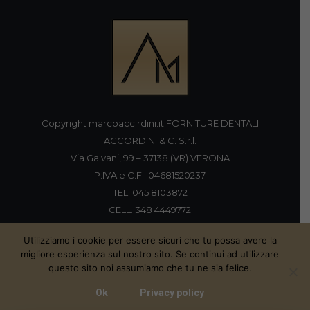
Copyright marcoaccirdini.it FORNITURE DENTALI
ACCORDINI & C. S.r.l.
Via Galvani, 99 – 37138 (VR) VERONA
P.IVA e C.F.: 04681520237
TEL. 045 8103872
CELL. 348 4449772
FAX 045 8196920
Utilizziamo i cookie per essere sicuri che tu possa avere la
migliore esperienza sul nostro sito. Se continui ad utilizzare
questo sito noi assumiamo che tu ne sia felice.
Proudly handmade by
Ok
Privacy policy