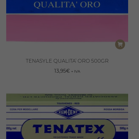
TENASYLE QUALITA’ ORO 500GR
13,95
€
+ IVA