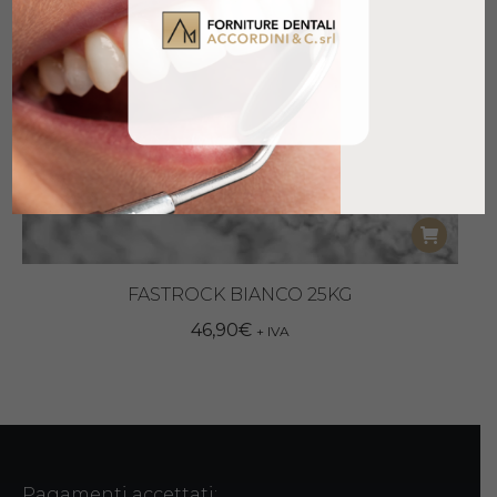
FASTROCK BIANCO 25KG
46,90
€
+ IVA
Pagamenti accettati: