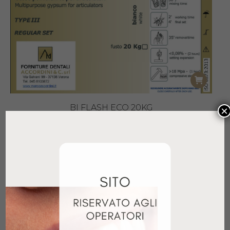
BI FLASH ECO 20KG
×
40,17
€
+ IVA