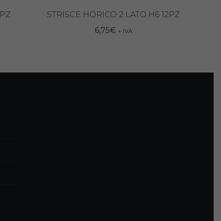
2PZ
STRISCE HORICO 2 LATO H6 12PZ
6,75
€
+ IVA