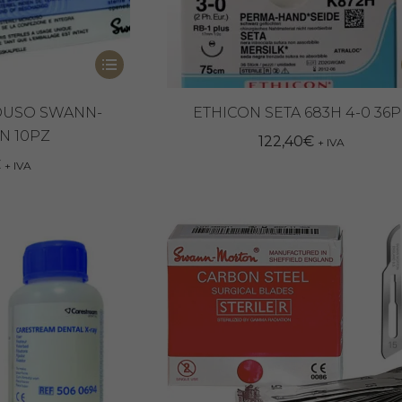
Questo
prodotto
ha
OUSO SWANN-
ETHICON SETA 683H 4-0 36
N 10PZ
più
122,40
€
+ IVA
varianti.
€
+ IVA
Le
opzioni
possono
essere
scelte
nella
pagina
del
prodotto