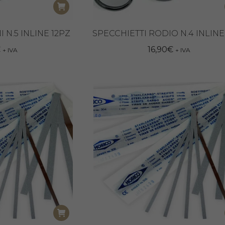
 N.5 INLINE 12PZ
SPECCHIETTI RODIO N.4 INLINE
€
16,90
€
+ IVA
+ IVA