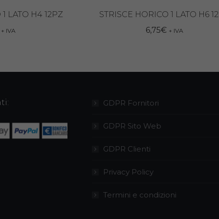
1 LATO H4 12PZ
STRISCE HORICO 1 LATO H6 1
6,75
€
+ IVA
+ IVA
ti:
GDPR Fornitori
GDPR Sito Web
GDPR Clienti
Privacy Policy
Termini e condizioni