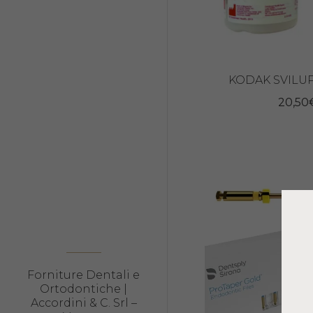
KODAK SVILU
20,50
Forniture Dentali e
Ortodontiche |
Accordini & C. Srl –