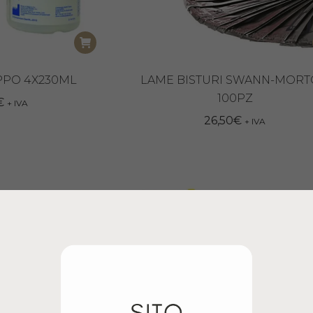
PPO 4X230ML
LAME BISTURI SWANN-MOR
100PZ
€
+ IVA
26,50
€
+ IVA