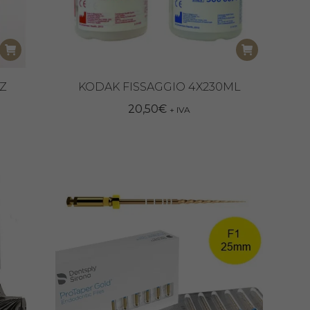
PZ
KODAK FISSAGGIO 4X230ML
20,50
€
+ IVA