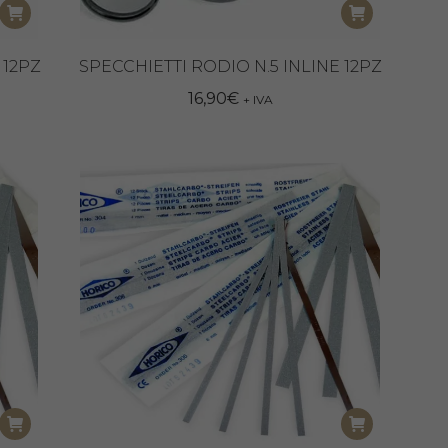
 12PZ
SPECCHIETTI RODIO N.5 INLINE 12PZ
16,90
€
+ IVA