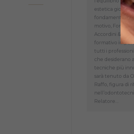
l’equilibrio tra f
estetica gioca u
fondamentale. P
motivo, Fornitur
Accordini & C. o
formativo imperd
tutti i profession
che desiderano 
tecniche più inno
sarà tenuto da 
Raffo, figura di 
nell’odontotecnic
Relatore…