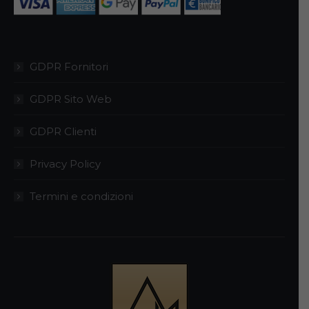
pagina
del
prodotto
GDPR Fornitori
GDPR Sito Web
GDPR Clienti
Privacy Policy
Termini e condizioni