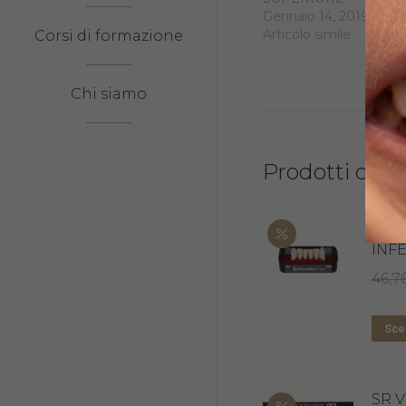
Gennaio 14, 2019
Articolo simile
Corsi di formazione
Chi siamo
Prodotti corre
PHY
INF
46,7
Sceg
SR 