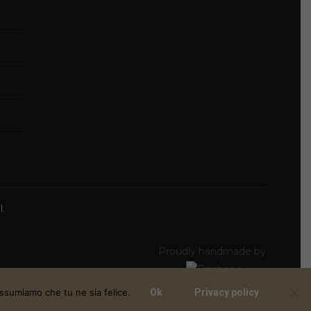
l.
Proudly handmade by
assumiamo che tu ne sia felice.
Ok
Privacy policy