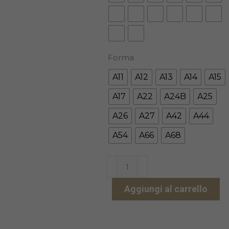
Forma
A11
A12
A13
A14
A15
A17
A22
A24B
A25
A26
A27
A42
A44
A54
A66
A68
SR
VIVODENT
Aggiungi al carrello
S
PE
ANTERIORE