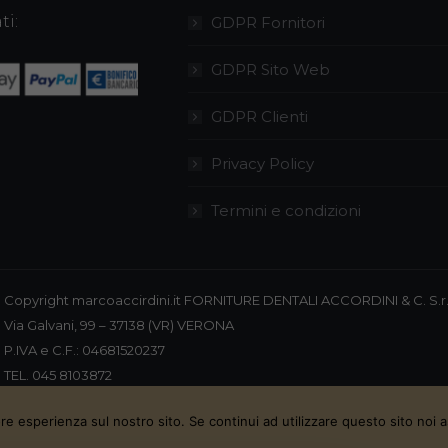
Le
Le
del
del
ti:
GDPR Fornitori
opzioni
opzioni
prodotto
prodotto
possono
possono
GDPR Sito Web
essere
essere
GDPR Clienti
scelte
scelte
nella
nella
Privacy Policy
pagina
pagina
del
del
Termini e condizioni
prodotto
prodotto
Copyright marcoaccirdini.it FORNITURE DENTALI ACCORDINI & C. S.r.
Via Galvani, 99 – 37138 (VR) VERONA
P.IVA e C.F.: 04681520237
TEL. 045 8103872
CELL. 348 4449772
ore esperienza sul nostro sito. Se continui ad utilizzare questo sito noi 
FAX 045 8196920