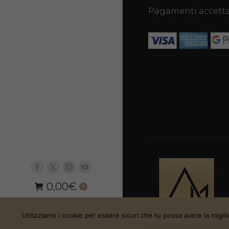
Pagamenti accetta
Facebook
X
Instagram
YouTube
0,00
€
page
page
page
page
0
opens
opens
opens
opens
Login
in
in
in
in
Utilizziamo i cookie per essere sicuri che tu possa avere la migli
new
new
new
new