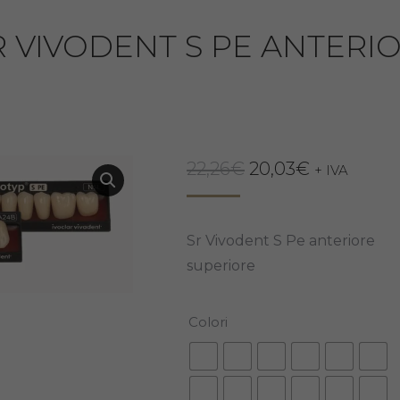
R VIVODENT S PE ANTERI
Il
Il
22,26
€
20,03
€
+ IVA
prezzo
prezzo
originale
attuale
Sr Vivodent S Pe anteriore
era:
è:
superiore
22,26€.
20,03€.
Colori