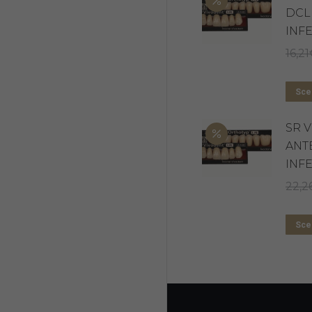
DCL
INF
16,21
Sceg
SR 
ANT
INF
22,2
Sceg