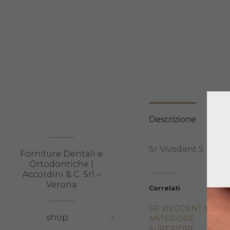
Descrizione
Inf
Sr Vivodent S Pe an
Forniture Dentali e
Ortodontiche |
Accordini & C. Srl –
Verona
Correlati
SR VIVODENT S DCL
shop
ANTERIORE
SUPERIORE