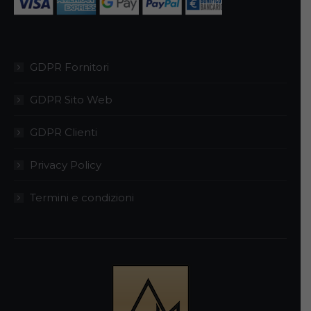
pagina
del
prodotto
GDPR Fornitori
GDPR Sito Web
GDPR Clienti
Privacy Policy
Termini e condizioni