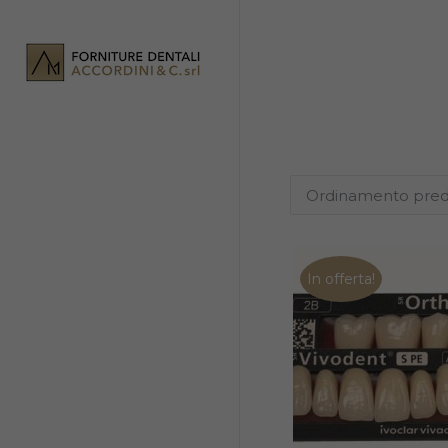
In offerta!