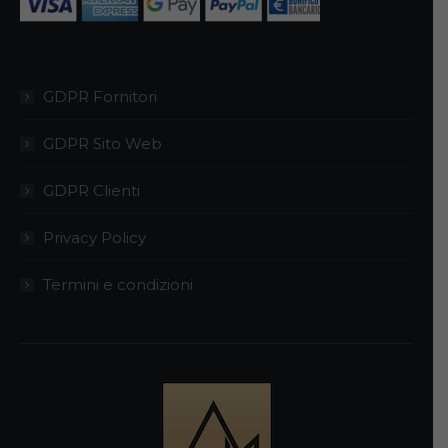
pagina
del
prodotto
GDPR Fornitori
GDPR Sito Web
GDPR Clienti
Privacy Policy
Termini e condizioni