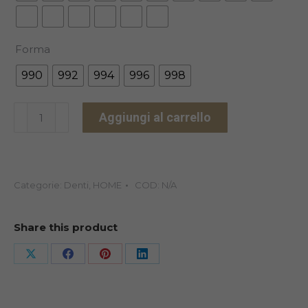
Forma
990
992
994
996
998
PHYSIOSTAR
Aggiungi al carrello
NFC+
INFERIOREx6
quantità
Categorie:
Denti
,
HOME
COD:
N/A
Share this product
Share
Share
Share
Share
on
on
on
on
X
Facebook
Pinterest
LinkedIn