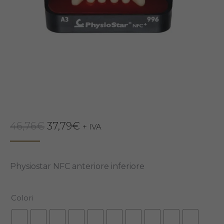
Il
Il
46,76
€
37,79
€
+ IVA
prezzo
prezzo
originale
attuale
Physiostar NFC anteriore inferiore
era:
è:
46,76€.
37,79€.
Colori