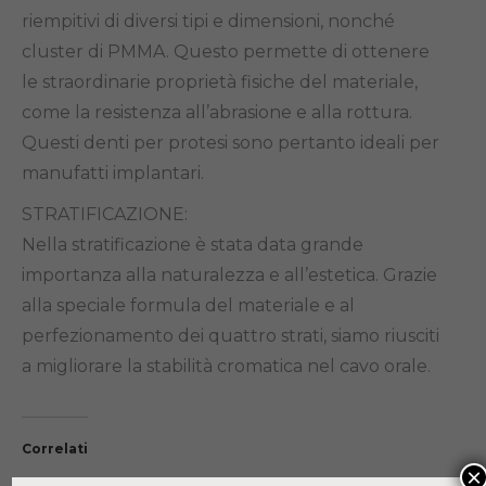
riempitivi di diversi tipi e dimensioni, nonché
cluster di PMMA. Questo permette di ottenere
le straordinarie proprietà fisiche del materiale,
come la resistenza all’abrasione e alla rottura.
Questi denti per protesi sono pertanto ideali per
manufatti implantari.
STRATIFICAZIONE:
Nella stratificazione è stata data grande
importanza alla naturalezza e all’estetica. Grazie
alla speciale formula del materiale e al
perfezionamento dei quattro strati, siamo riusciti
a migliorare la stabilità cromatica nel cavo orale.
Correlati
×