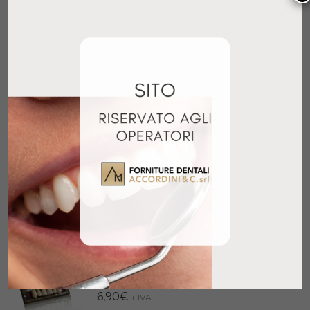
PHYSIOSTAR NFC+
CERAMAGE UP
SUPERIORE x6
DENTINA 5gr
Ottobre 27, 2021
Novembre 27, 2018
Articolo simile
Articolo simile
CERAMAGE UP
DENTINA OPACA 5gr
Novembre 27, 2018
Articolo simile
Prodotti correlati
DENTI SILVER POSTERIORE
INFERIORE
6,90
€
+ IVA