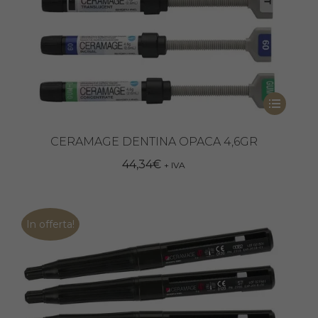
prodotto
Questo
prodotto
ha
CERAMAGE DENTINA OPACA 4,6GR
più
44,34
€
+ IVA
varianti.
Le
opzioni
In offerta!
possono
essere
scelte
nella