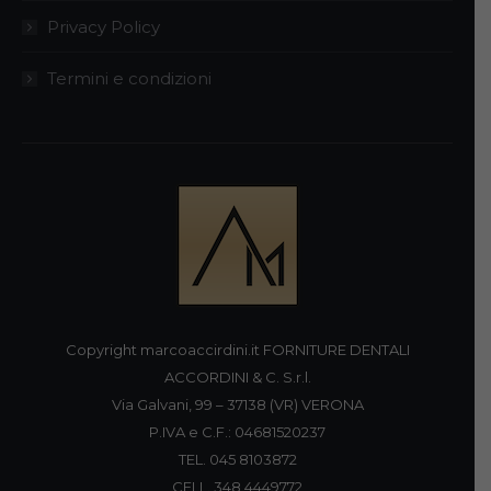
Privacy Policy
Termini e condizioni
Copyright marcoaccirdini.it FORNITURE DENTALI
ACCORDINI & C. S.r.l.
Via Galvani, 99 – 37138 (VR) VERONA
P.IVA e C.F.: 04681520237
TEL. 045 8103872
CELL. 348 4449772