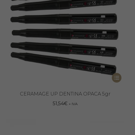
scelte
nella
pagina
del
prodotto
Questo
prodotto
ha
CERAMAGE UP DENTINA OPACA 5gr
più
51,54
€
+ IVA
varianti.
Le
opzioni