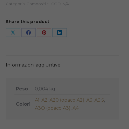
Categoria:
Compositi
COD:
N/A
Share this product
Share
Share
Share
Share
on
on
on
on
X
Facebook
Pinterest
LinkedIn
Informazioni aggiuntive
Peso
0,004 kg
A1
,
A2
,
A20 (opaco A2)
,
A3
,
A3,5
,
Colori
A3O (opaco A3)
,
A4