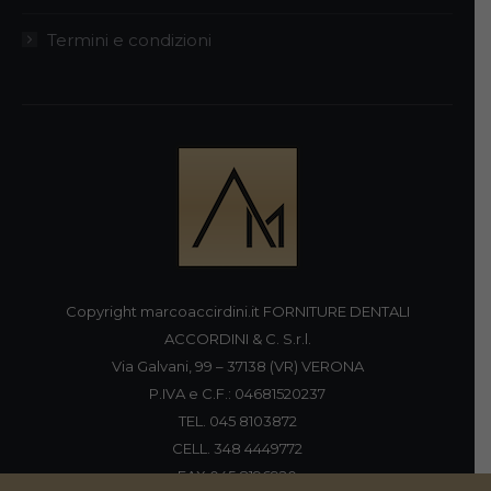
Termini e condizioni
Copyright marcoaccirdini.it FORNITURE DENTALI
ACCORDINI & C. S.r.l.
Via Galvani, 99 – 37138 (VR) VERONA
P.IVA e C.F.: 04681520237
TEL. 045 8103872
CELL. 348 4449772
FAX 045 8196920