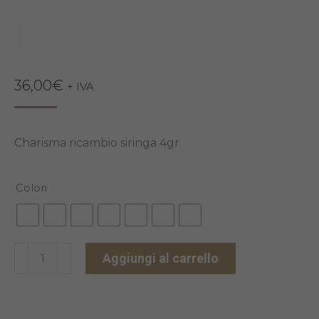
36,00
€
+ IVA
Charisma ricambio siringa 4gr
Colori
CHARISMA
Aggiungi al carrello
SIRINGA
4GR
quantità