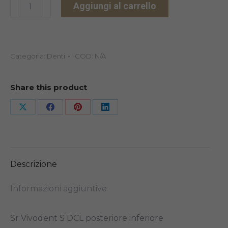
SR
Aggiungi al carrello
VIVODENT
S
DCL
Categoria:
Denti
COD:
N/A
POSTERIORE
INFERIORE
quantità
Share this product
Share
Share
Share
Share
on
on
on
on
X
Facebook
Pinterest
LinkedIn
Descrizione
Informazioni aggiuntive
Sr Vivodent S DCL posteriore inferiore