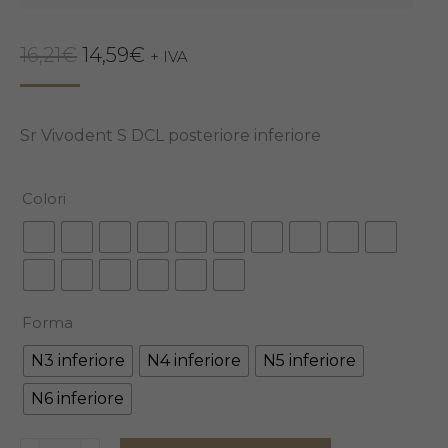
Il
Il
16,21
€
14,59
€
+ IVA
prezzo
prezzo
originale
attuale
Sr Vivodent S DCL posteriore inferiore
era:
è:
16,21€.
14,59€.
Colori
Forma
N3 inferiore
N4 inferiore
N5 inferiore
N6 inferiore