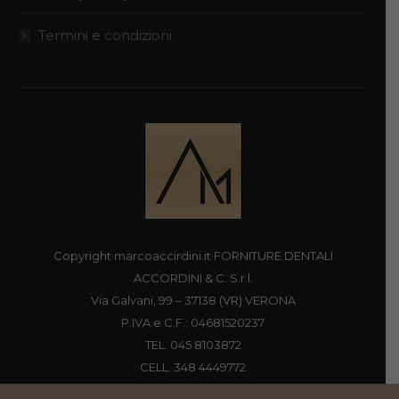
Termini e condizioni
Copyright marcoaccirdini.it FORNITURE DENTALI
ACCORDINI & C. S.r.l.
Via Galvani, 99 – 37138 (VR) VERONA
P.IVA e C.F.: 04681520237
TEL. 045 8103872
CELL. 348 4449772
FAX 045 8196920