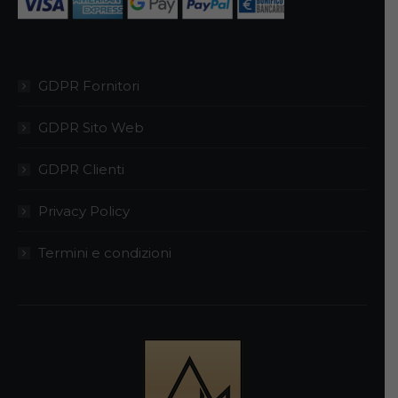
pagina
del
prodotto
GDPR Fornitori
GDPR Sito Web
GDPR Clienti
Privacy Policy
Termini e condizioni