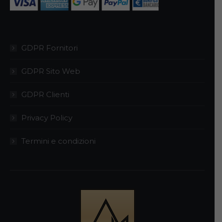
pagina
del
prodotto
GDPR Fornitori
GDPR Sito Web
GDPR Clienti
Privacy Policy
Termini e condizioni