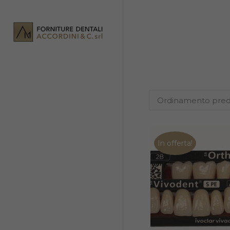
In offerta!