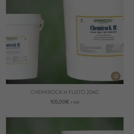
Questo
prodotto
ha
CHEMIROCK H FUSTO 20KG
più
105,00
€
+ IVA
varianti.
Le
opzioni
possono