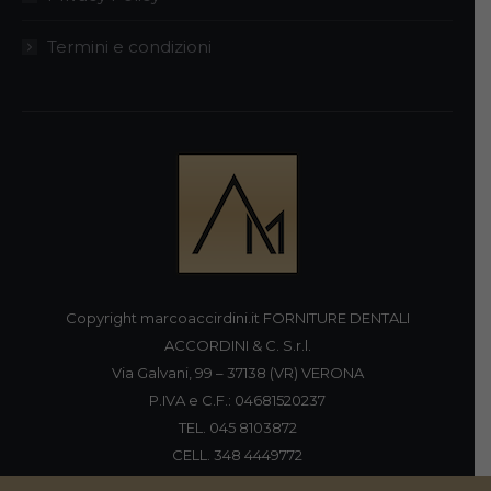
Termini e condizioni
Copyright marcoaccirdini.it FORNITURE DENTALI
ACCORDINI & C. S.r.l.
Via Galvani, 99 – 37138 (VR) VERONA
P.IVA e C.F.: 04681520237
TEL. 045 8103872
CELL. 348 4449772
FAX 045 8196920