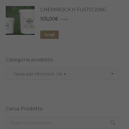
prodotto
CHEMIROCK H FUSTO 20KG
ha
più
105,00
€
+ IVA
varianti.
Questo
Le
Scegli
prodotto
opzioni
ha
possono
più
essere
Categorie prodotto
varianti.
scelte
Gessi per Monconi (4)
×
Le
nella
opzioni
pagina
possono
del
essere
prodotto
scelte
Cerca Prodotto
nella
Search:
pagina