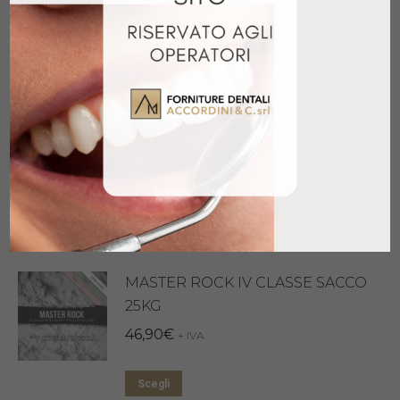
Prodotti correlati
BI ROCK BROWN FUSTO 20KG
80,50
€
+ IVA
Aggiungi al carrello
MASTER ROCK IV CLASSE SACCO
25KG
46,90
€
+ IVA
Questo
Scegli