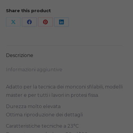
Share this product
Share
Share
Share
Share
on
on
on
on
X
Facebook
Pinterest
LinkedIn
Descrizione
Informazioni aggiuntive
Adatto per la tecnica dei monconi sfilabili, modelli
master e per tutti i lavori in protesi fissa.
Durezza molto elevata
Ottima riproduzione dei dettagli
Caratteristiche tecniche a 23°C