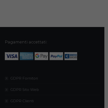
del
prodotto
Pagamenti accettati:
GDPR Fornitori
GDPR Sito Web
GDPR Clienti