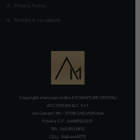
Privacy Policy
Termini e condizioni
Copyright marcoaccirdini.it FORNITURE DENTALI
ACCORDINI & C. S.r.l.
Via Galvani, 99 – 37138 (VR) VERONA
P.IVA e C.F.: 04681520237
TEL. 045 8103872
CELL. 348 4449772