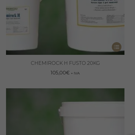
Questo
prodotto
ha
CHEMIROCK H FUSTO 20KG
più
105,00
€
+ IVA
varianti.
Le
opzioni
possono
essere
scelte
nella