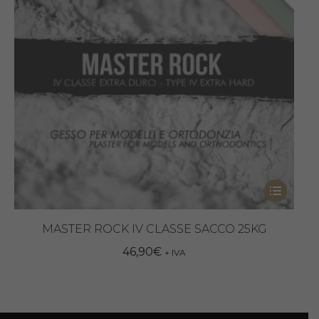
scelte
nella
pagina
del
prodotto
Questo
prodotto
ha
MASTER ROCK IV CLASSE SACCO 25KG
più
46,90
€
+ IVA
varianti.
Le
opzioni