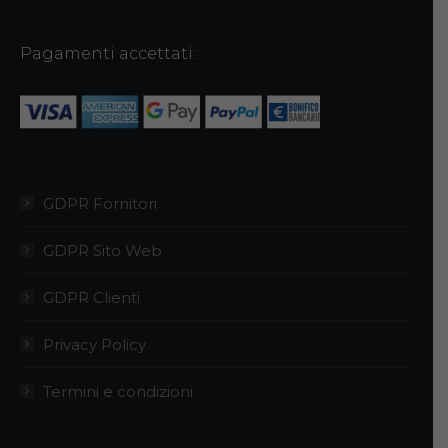
possono
essere
Pagamenti accettati:
scelte
nella
pagina
del
prodotto
GDPR Fornitori
GDPR Sito Web
GDPR Clienti
Privacy Policy
Termini e condizioni