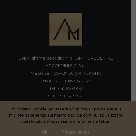
Copyright marcoaccirdini.it FORNITURE DENTALI
ACCORDINI & C. S.r.l.
Via Galvani, 99 – 37138 (VR) VERONA
P.IVA e C.F.: 04681520237
TEL. 045 8103872
CELL. 348 4449772
FAX 045 8196920
Utilizziamo i cookie per essere sicuri che tu possa avere la
migliore esperienza sul nostro sito. Se continui ad utilizzare
questo sito noi assumiamo che tu ne sia felice.
Proudly handmade by
Ok
Privacy policy