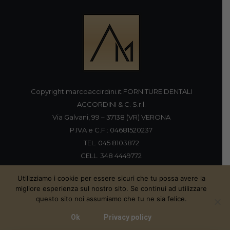
Copyright marcoaccirdini.it FORNITURE DENTALI
ACCORDINI & C. S.r.l.
Via Galvani, 99 – 37138 (VR) VERONA
P.IVA e C.F.: 04681520237
TEL. 045 8103872
CELL. 348 4449772
FAX 045 8196920
Utilizziamo i cookie per essere sicuri che tu possa avere la
migliore esperienza sul nostro sito. Se continui ad utilizzare
questo sito noi assumiamo che tu ne sia felice.
Proudly handmade by
Ok
Privacy policy