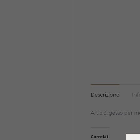
Descrizione
Inf
Artic 3, gesso per m
Correlati