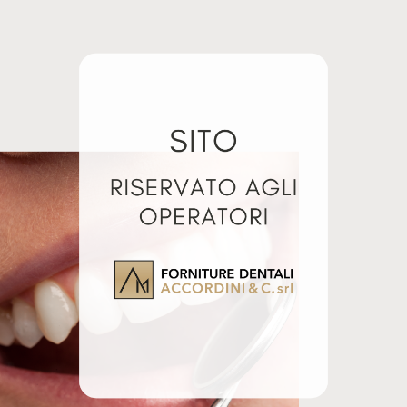
ORTOWEISS FUSTO
BI FLASH ECO 20KG
20KG
Giugno 4, 2024
Giugno 13, 2024
Articolo simile
Articolo simile
lati
OWEISS
EASY ROCK
TO 20KG
YELLOW III CLASS
SACCO 25KG
5
€
+ IVA
28,00
€
+ IVA
ungi al carrello
Aggiungi al carrello