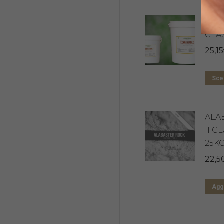
FRA
CLA
25,15
Sceg
ALA
II C
25K
22,5
Aggi