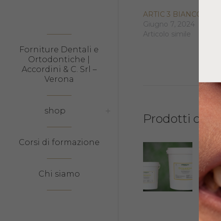
ARTIC 3 BIANCO 6KG
Giugno 7, 2024
Articolo simile
Forniture Dentali e
Ortodontiche |
Accordini & C. Srl –
Verona
shop
Prodotti corre
Corsi di formazione
ORT
FUS
Chi siamo
53,9
Aggi