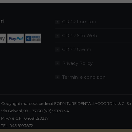
nella
pagina
pagina
del
del
prodotto
ti:
GDPR Fornitori
prodotto
GDPR Sito Web
GDPR Clienti
Privacy Policy
Termini e condizioni
Copyright marcoaccirdini.it FORNITURE DENTALI ACCORDINI & C. S.r.
Via Galvani, 99 – 37138 (VR) VERONA
P.IVA e C.F.: 04681520237
TEL. 045 8103872