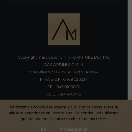
Copyright marcoaccirdini.it FORNITURE DENTALI
ACCORDINI & C. S.r.l.
Via Galvani, 99 – 37138 (VR) VERONA
P.IVA e C.F.: 04681520237
TEL. 045 8103872
CELL. 348 4449772
FAX 045 8196920
Utilizziamo i cookie per essere sicuri che tu possa avere la
migliore esperienza sul nostro sito. Se continui ad utilizzare
questo sito noi assumiamo che tu ne sia felice.
Proudly handmade by
Ok
Privacy policy