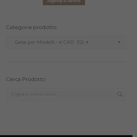
opzioni
Aggiungi al carrello
del
possono
prodotto
essere
scelte
Categorie prodotto
nella
Gessi per Modelli – e CAD (12)
×
pagina
del
prodotto
Cerca Prodotto
Search: