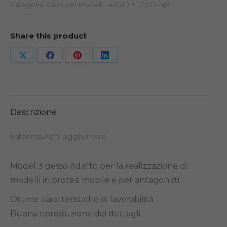
Categoria:
Gessi per Modelli - e CAD
COD:
N/A
FUSTO
20KG
quantità
Share this product
Share
Share
Share
Share
on
on
on
on
X
Facebook
Pinterest
LinkedIn
Descrizione
Informazioni aggiuntive
Model 3 gesso Adatto per la realizzazione di
modelli in protesi mobile e per antagonisti.
Ottime caratteristiche di lavorabilità
Buona riproduzione dei dettagli