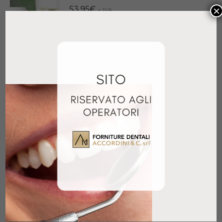
×
53,95
€
+ IVA
Aggiungi al carrello
EASY ROCK YELLOW III CLASSE
SACCO 25KG
28,00
€
+ IVA
Aggiungi al carrello
FRAMESTONE IV BIANCO FUSTO
20KG
64,05
€
+ IVA
Aggiungi al carrello