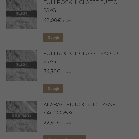
FULLROCK III CLASSE FUSTO
25KG
42,00
€
+ IVA
Questo
Scegli
prodotto
FULLROCK III CLASSE SACCO
ha
25KG
più
34,50
€
varianti.
+ IVA
Le
Questo
opzioni
Scegli
prodotto
possono
ALABASTER ROCK II CLASSE
ha
essere
SACCO 25KG
più
scelte
22,50
€
varianti.
+ IVA
nella
Le
pagina