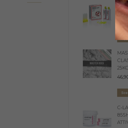
GING
2X5
35,9
Aggi
MAS
CLA
25K
46,9
Sceg
C-L
85SH
ATTI