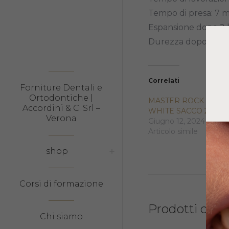
Tempo di presa: 7 m
Espansione dopo 2 
Durezza dopo 24 h
Correlati
Forniture Dentali e
Ortodontiche |
MASTER ROCK IV EX
Accordini & C. Srl –
WHITE SACCO 25KG
Verona
Giugno 12, 2024
Articolo simile
shop
Corsi di formazione
Prodotti corre
Chi siamo