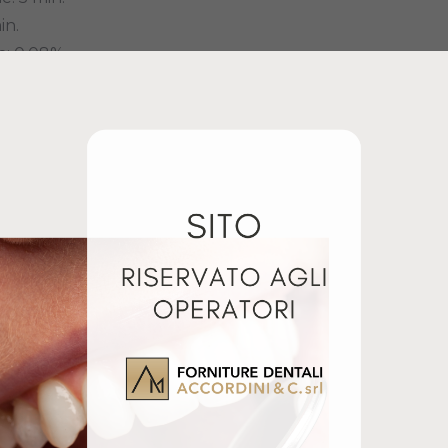
in.
h: 0,08%
: 210 N/mm²
TRA
BI FLASH ECO 20KG
BI ROCK BROWN FUSTO
Giugno 4, 2024
20KG
Articolo simile
Giugno 13, 2024
Articolo simile
lati