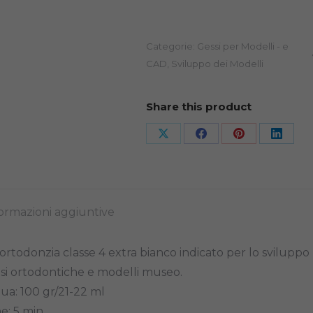
WHITE
25KG
quantità
Categorie:
Gessi per Modelli - e
CAD
,
Sviluppo dei Modelli
Share this product
Share
Share
Share
Share
on
on
on
on
X
Facebook
Pinterest
Linked
ormazioni aggiuntive
ortodonzia classe 4 extra bianco indicato per lo sviluppo
esi ortodontiche e modelli museo.
ua: 100 gr/21-22 ml
e: 5 min.