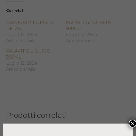
Correlati
EASYFORM LC PASTA
PALAVIT G POLVERE
DETAX
500GR
Luglio 12, 2024
Luglio 12, 2024
Articolo simile
Articolo simile
PALAVIT G LIQUIDO
500ML
Luglio 12, 2024
Articolo simile
Prodotti correlati
×
PALAVIT G LIQUIDO 500ML