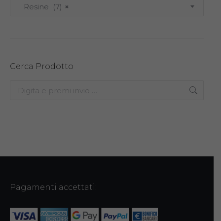
Resine (7)
×
Cerca Prodotto
Search:
Pagamenti accettati: