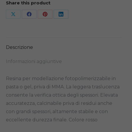
Share this product
Share
Share
Share
Share
on
on
on
on
X
Facebook
Pinterest
LinkedIn
Descrizione
Informazioni aggiuntive
Resina per modellazione fotopolimerizzabile in
pasta o gel, priva di MMA. La leggera traslucenza
consente la verifica ottica degli spessori. Elevata
accuratezza, calcinabile priva di residui anche
con grandi spessori, altamente stabile e con
eccellente durezza finale. Colore rosso