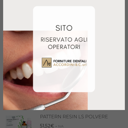
141,50
€
+ IVA
Aggiungi al carrello
PALAVIT G POLVERE 500GR
146,10
€
+ IVA
Aggiungi al carrello
PATTERN RESIN LS LIQUIDO
42,05
€
+ IVA
Aggiungi al carrello
PATTERN RESIN LS POLVERE
51,52
€
+ IVA