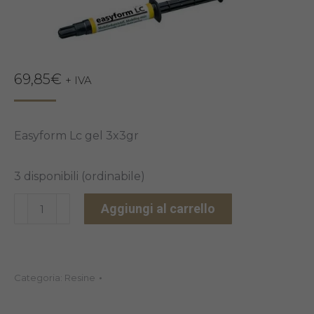
69,85
€
+ IVA
Easyform Lc gel 3x3gr
3 disponibili (ordinabile)
EASYFORM
Aggiungi al carrello
LC
GEL
DETAX
Categoria:
Resine
quantità