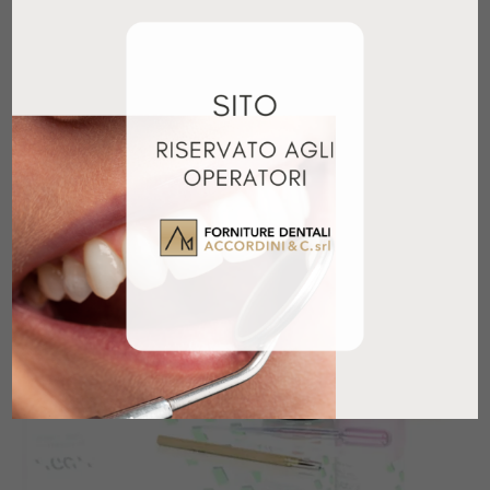
PALAVIT G POLVERE 500GR
146,10
€
+ IVA