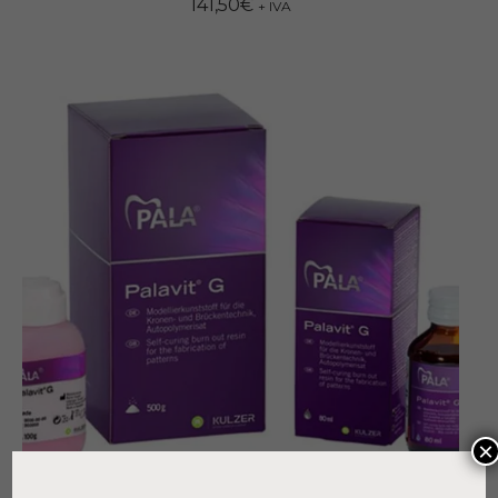
141,50
€
+ IVA
×