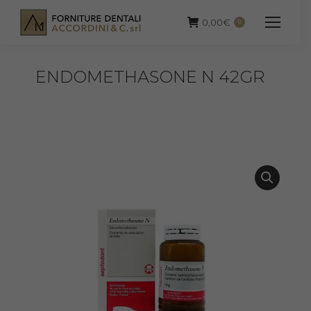
0,00
€
0
ENDOMETHASONE N 42GR