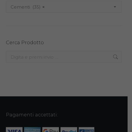
Cementi (35)
×
Cerca Prodotto
Search:
Pagamenti accettati: