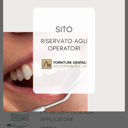
91,95
€
+ IVA
Aggiungi al carrello
SEALAPEX KERR
37,90
€
+ IVA
Aggiungi al carrello
COLTOSOL F SIRINGHE 5X8GR
19,80
€
+ IVA
Aggiungi al carrello
DYCAL DENTIN SENZA
APPLICATORE