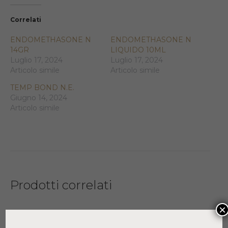
Correlati
ENDOMETHASONE N
ENDOMETHASONE N
14GR
LIQUIDO 10ML
Luglio 17, 2024
Luglio 17, 2024
Articolo simile
Articolo simile
TEMP BOND N.E.
Giugno 14, 2024
Articolo simile
Prodotti correlati
×
FUJI I INTRO KIT GC