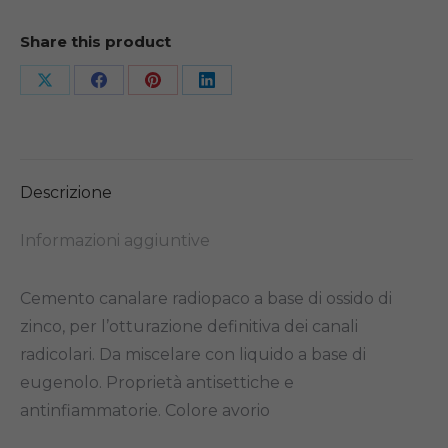
Share this product
Share
Share
Share
Share
on
on
on
on
X
Facebook
Pinterest
LinkedIn
Descrizione
Informazioni aggiuntive
Cemento canalare radiopaco a base di ossido di
zinco, per l’otturazione definitiva dei canali
radicolari. Da miscelare con liquido a base di
eugenolo. Proprietà antisettiche e
antinfiammatorie. Colore avorio