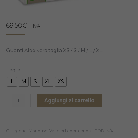
69,50
€
+ IVA
Guanti Aloe vera taglia XS / S / M / L / XL
Taglia
L
M
S
XL
XS
GUANTI
Aggiungi al carrello
ALOE
VERA
10X100PZ
Categorie:
Monouso
,
Varie di Laboratorio
COD:
N/A
quantità