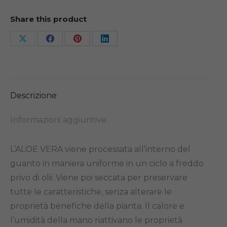
Share this product
Share
Share
Share
Share
on
on
on
on
X
Facebook
Pinterest
LinkedIn
Descrizione
Informazioni aggiuntive
L’ALOE VERA viene processata all’interno del
guanto in maniera uniforme in un ciclo a freddo
privo di olii. Viene poi seccata per preservare
tutte le caratteristiche, senza alterare le
proprietà benefiche della pianta. Il calore e
l’umidità della mano riattivano le proprietà