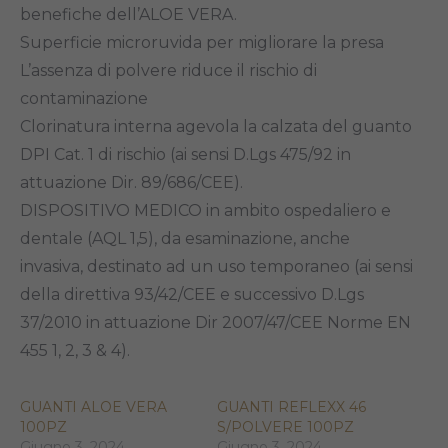
benefiche dell’ALOE VERA.
Superficie microruvida per migliorare la presa
L’assenza di polvere riduce il rischio di
contaminazione
Clorinatura interna agevola la calzata del guanto
DPI Cat. 1 di rischio (ai sensi D.Lgs 475/92 in
attuazione Dir. 89/686/CEE).
DISPOSITIVO MEDICO in ambito ospedaliero e
dentale (AQL 1,5), da esaminazione, anche
invasiva, destinato ad un uso temporaneo (ai sensi
della direttiva 93/42/CEE e successivo D.Lgs
37/2010 in attuazione Dir 2007/47/CEE Norme EN
455 1, 2, 3 & 4).
GUANTI ALOE VERA
GUANTI REFLEXX 46
100PZ
S/POLVERE 100PZ
Giugno 3, 2024
Giugno 3, 2024