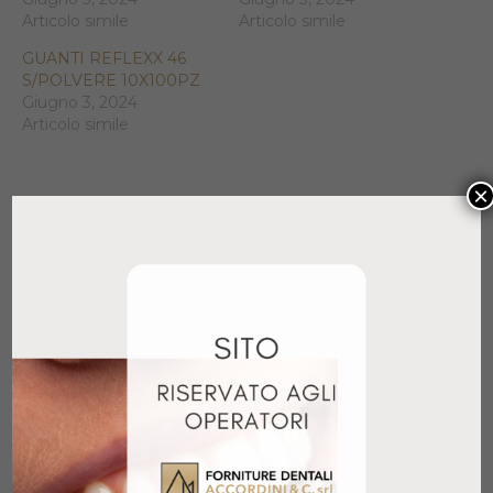
Articolo simile
Articolo simile
GUANTI REFLEXX 46
S/POLVERE 10X100PZ
Giugno 3, 2024
Articolo simile
×
Prodotti correlati
PUNTALI MISCELATORI GIALLI 1:1
50PZ
18,90
€
+ IVA
Aggiungi al carrello