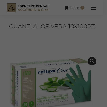
0,00
€
0
GUANTI ALOE VERA 10X100PZ