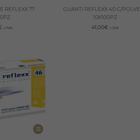
prodotto
ha
E REFLEXX 77
GUANTI REFLEXX 40 C/POLV
00PZ
10X100PZ
più
varianti.
€
41,00
€
+ IVA
+ IVA
Le
opzioni
possono
essere
scelte
nella
pagina
del
prodotto
Questo
prodotto