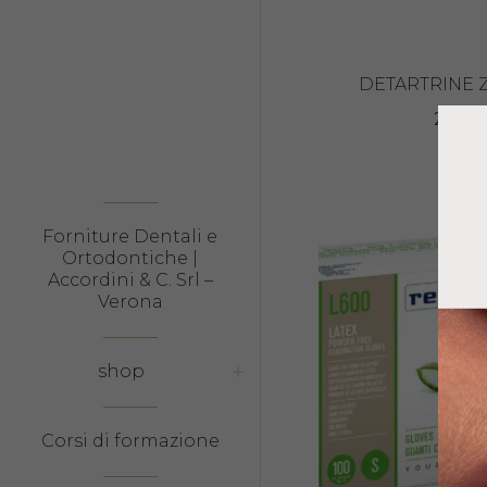
DETARTRINE Z
26,95
Forniture Dentali e
Ortodontiche |
Accordini & C. Srl –
Verona
shop
Corsi di formazione