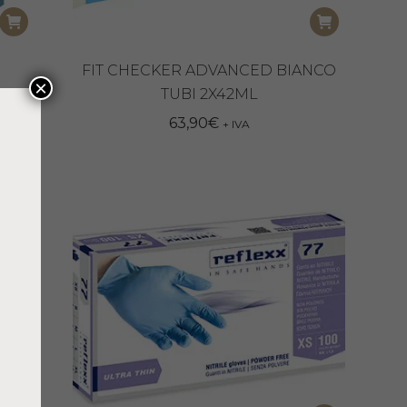
FIT CHECKER ADVANCED BIANCO
×
TUBI 2X42ML
63,90
€
+ IVA