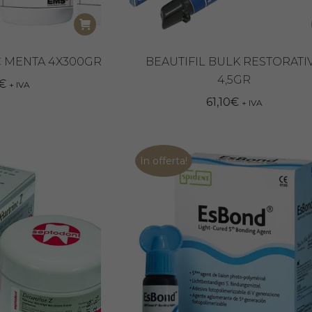
C MENTA 4X300GR
BEAUTIFIL BULK RESTORATI
4,5GR
€
+ IVA
61,10
€
+ IVA
In offerta!