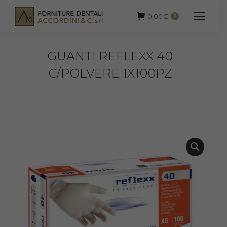
0,00
€
0
GUANTI REFLEXX 40
C/POLVERE 1X100PZ