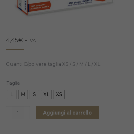
4,45
€
+ IVA
Guanti C/polvere taglia XS / S / M / L / XL
Taglia
L
M
S
XL
XS
GUANTI
Aggiungi al carrello
REFLEXX
40