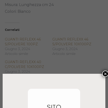
Misura: Lunghezza cm 24
Colori: Bianco
Correlati
GUANTI REFLEXX 46
GUANTI REFLEXX 46
S/POLVERE 100PZ
S/POLVERE 10X100PZ
Giugno 3, 2024
Giugno 3, 2024
Articolo simile
Articolo simile
GUANTI REFLEXX 40
C/POLVERE 10X100PZ
Giugno 3, 2024
×
Articolo simile