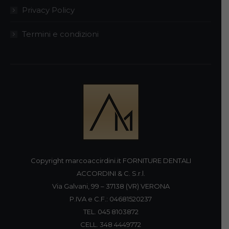
Privacy Policy
Termini e condizioni
Copyright marcoaccirdini.it FORNITURE DENTALI
ACCORDINI & C. S.r.l.
Via Galvani, 99 – 37138 (VR) VERONA
P.IVA e C.F.: 04681520237
TEL. 045 8103872
CELL. 348 4449772