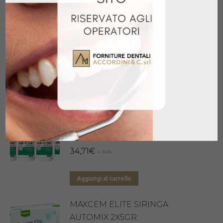
Prodotti correlati
AIR FLOW CLASSIC LEMON
300GR
29,56
€
+ IVA
Aggiungi al carrello
AIR FLOW CLASSIC MENTA
300GR
34,71
€
+ IVA
Aggiungi al carrello
MAXCEM ELITE SIRINGA
AUTOMIX 2X5GR