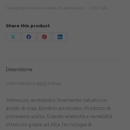
C/POLVERE
Categorie:
Monouso
,
Varie di Laboratorio
COD:
N/A
1X100PZ
quantità
Share this product
Share
Share
Share
Share
on
on
on
on
X
Facebook
Pinterest
LinkedIn
Descrizione
Informazioni aggiuntive
•Monouso, ambidestri, finemente talcati con
amido di mais. Bordino arrotolato. Prodotto di
primissima scelta. Grande elasticità e sensibilità
ottenute grazie ad Alta Tecnologia di