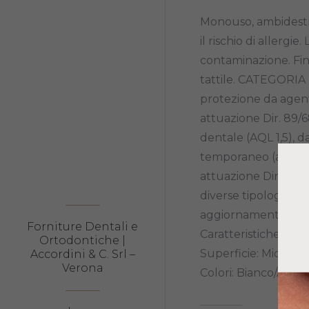
Monouso, ambidestri
il rischio di allergie
contaminazione. Fin
tattile. CATEGORIA I
protezione da agenti
attuazione Dir. 89/
dentale (AQL 1,5), d
temporaneo (ai sensi
attuazione Dir 2007
diverse tipologie di
aggiornamenti) – ulte
Forniture Dentali e
Caratteristiche :
Ortodontiche |
Superficie: Microru
Accordini & C. Srl –
Verona
Colori: Bianco/Ambr