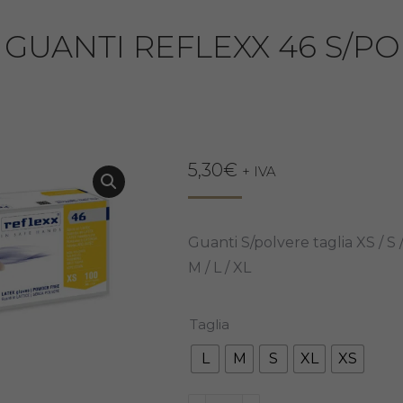
GUANTI REFLEXX 46 S/PO
5,30
€
+ IVA
Guanti S/polvere taglia XS / S 
M / L / XL
Taglia
L
M
S
XL
XS