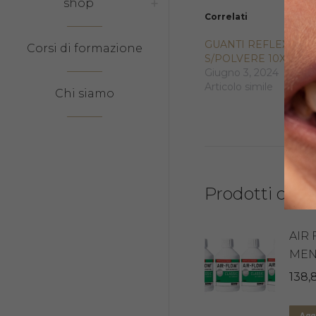
shop
Correlati
GUANTI REFLEXX 46
Corsi di formazione
S/POLVERE 10X100P
Giugno 3, 2024
Articolo simile
Chi siamo
Prodotti corre
AIR
MEN
138,