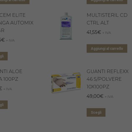
ungi al carrello
Aggiungi al carrello
CEM ELITE
MULTISTERIL CD
INGA AUTOMIX
CTRL ALT
GR
41,55
€
+ IVA
5
€
+ IVA
Aggiungi al carrello
Questo
li
prodotto
NTI ALOE
GUANTI REFLEXX
ha
A 100PZ
46 S/POLVERE
più
10X100PZ
€
varianti.
+ IVA
49,00
€
Le
+ IVA
Questo
opzioni
li
Questo
prodotto
possono
Scegli
prodotto
ha
essere
ha
più
scelte