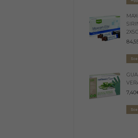
Aggi
MAX
SIR
2X5
84,5
Sceg
GUA
VER
7,40
Sceg