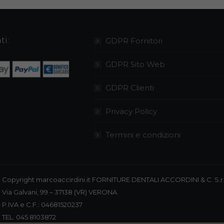
più
varianti.
nella
varianti.
Le
pagina
Le
opzioni
del
ti:
GDPR Fornitori
opzioni
possono
prodotto
possono
GDPR Sito Web
essere
essere
scelte
GDPR Clienti
scelte
nella
nella
pagina
Privacy Policy
pagina
del
del
prodotto
Termini e condizioni
prodotto
Copyright marcoaccirdini.it FORNITURE DENTALI ACCORDINI & C. S.r.
Via Galvani, 99 – 37138 (VR) VERONA
P.IVA e C.F.: 04681520237
TEL. 045 8103872