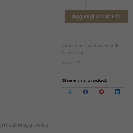
GUANTI
REFLEXX
Aggiungi al carrello
46
S/POLVERE
100PZ
quantità
Categorie:
Monouso
,
Varie di
Laboratorio
COD:
N/A
Share this product
Share
Share
Share
Share
on
on
on
on
X
Facebook
Pinterest
Linked
ormazioni aggiuntive