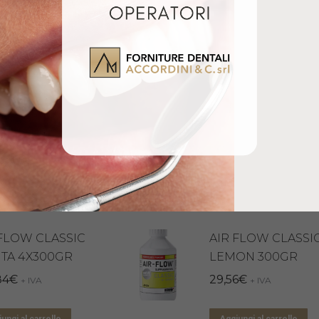
GUANTI REFLEXX 40
GUANTI REFLEXX 40
Z
C/POLVERE 10X100PZ
C/POLVERE 1X100PZ
Giugno 3, 2024
Giugno 3, 2024
Articolo simile
Articolo simile
lati
 FLOW CLASSIC
AIR FLOW CLASSI
TA 4X300GR
LEMON 300GR
84
€
29,56
€
+ IVA
+ IVA