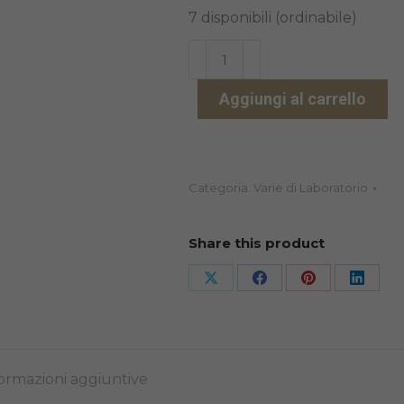
7 disponibili (ordinabile)
FIT
CHECKER
Aggiungi al carrello
ADVANCED
BIANCO
TUBI
2X42ML
Categoria:
Varie di Laboratorio
quantità
Share this product
Share
Share
Share
Share
on
on
on
on
X
Facebook
Pinterest
Linked
ormazioni aggiuntive