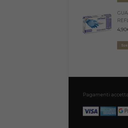
GUAN
REFL
4,90
Sceg
Pagamenti accetta