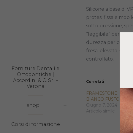
Silicone a base di VP
protesi fissa e mobi
sotto pressione; sp
“leggibile” per una 
durezza per consenti
fresa; elevata resis
controllato.
Forniture Dentali e
Ortodontiche |
Accordini & C. Srl –
Correlati
Verona
FRAMESTONE IV
BIANCO FUSTO 20KG
shop
Giugno 7, 2024
Articolo simile
Corsi di formazione