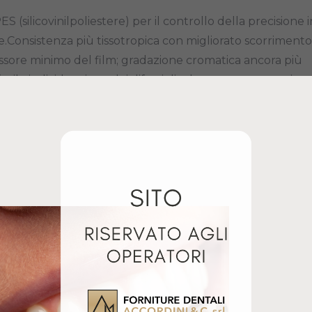
ES (silicovinilpoliestere) per il controllo della precisione i
le.Consistenza più tissotropica con migliorato scorrimento
essore minimo del film; gradazione cromatica ancora più
facile individuazione dei difetti di adattamento; maggiore
re la fresatura dei punti di pressione senza impastare l
tenza allo strappo per facilitare la rimozione dal manufatt
OPALESCENCE BOOST
HARVARD CEMENT
40% INTRO KIT
QUICK LIQUIDO 40ML
Giugno 14, 2024
Luglio 17, 2024
Articolo simile
Articolo simile