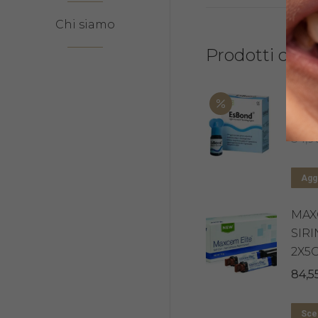
Chi siamo
Prodotti corre
ES 
5ML
34,9
Aggi
MAX
SIR
2X5
84,5
Sceg