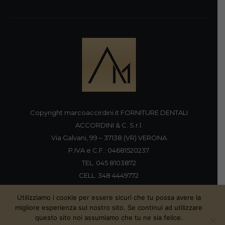
Copyright marcoaccirdini.it FORNITURE DENTALI
ACCORDINI & C. S.r.l.
Via Galvani, 99 – 37138 (VR) VERONA
P.IVA e C.F.: 04681520237
TEL. 045 8103872
CELL. 348 4449772
FAX 045 8196920
Utilizziamo i cookie per essere sicuri che tu possa avere la
migliore esperienza sul nostro sito. Se continui ad utilizzare
questo sito noi assumiamo che tu ne sia felice.
Proudly handmade by