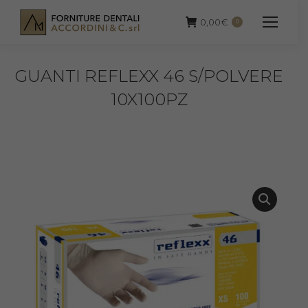
0,00
€
0
GUANTI REFLEXX 46 S/POLVERE
10X100PZ