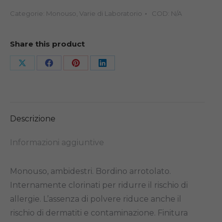
S/POLVERE
Categorie:
Monouso
,
Varie di Laboratorio
COD:
N/A
10X100PZ
quantità
Share this product
Share
Share
Share
Share
on
on
on
on
X
Facebook
Pinterest
LinkedIn
Descrizione
Informazioni aggiuntive
Monouso, ambidestri. Bordino arrotolato.
Internamente clorinati per ridurre il rischio di
allergie. L’assenza di polvere riduce anche il
rischio di dermatiti e contaminazione. Finitura