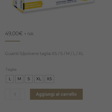
49,00
€
+ IVA
Guanti S/polvere taglia XS / S / M / L / XL
Taglia
L
M
S
XL
XS
GUANTI
Aggiungi al carrello
REFLEXX
46