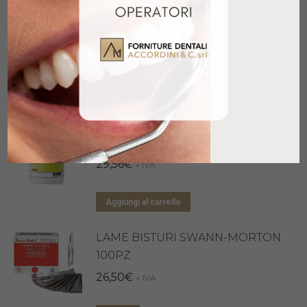
LUBRIMED CARTUCCE 6PZ
32,95
€
+ IVA
Aggiungi al carrello
AIR FLOW CLASSIC LEMON
300GR
29,56
€
+ IVA
Aggiungi al carrello
LAME BISTURI SWANN-MORTON
100PZ
26,50
€
+ IVA