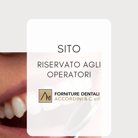
MICROAPPLICATORI
PENNELLINI MONOUSO
REGULAR 4X100PZ
FINE 100PZ
Luglio 10, 2024
Luglio 10, 2024
Articolo simile
Articolo simile
lati
OMATRIX
AUTOMATRIX
RROW
MEDIUM THIN
ULAR 72PZ
72PZ
0
€
64,90
€
+ IVA
+ IVA