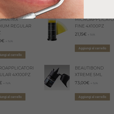
ungi al carrello
Aggiungi al carrello
OMATRIX
MICROAPPLICATO
IUM REGULAR
FINE 4X100PZ
Z
21,15
€
+ IVA
0
€
+ IVA
Aggiungi al carrello
ungi al carrello
ROAPPLICATORI
BEAUTIBOND
ULAR 4X100PZ
XTREME 5ML
€
73,00
€
+ IVA
+ IVA
ungi al carrello
Aggiungi al carrello