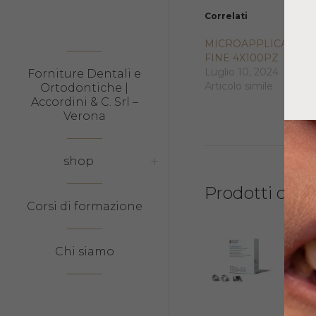
Correlati
MICROAPPLICATORI
FINE 4X100PZ
Luglio 10, 2024
Forniture Dentali e
Articolo simile
Ortodontiche |
Accordini & C. Srl –
Verona
shop
Prodotti corre
Corsi di formazione
AUT
Chi siamo
NA
REG
64,9