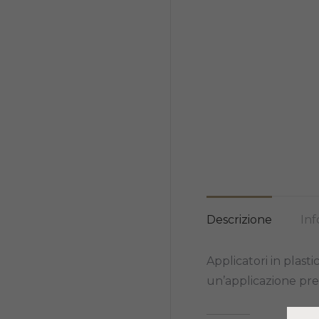
Descrizione
Inf
Applicatori in plastic
un’applicazione preci