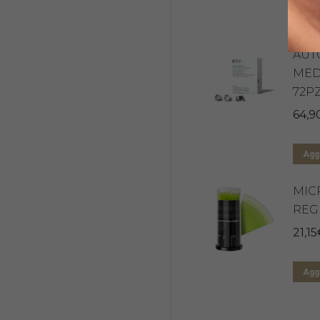
Aggi
AUT
MED
72P
64,9
Aggi
MIC
REG
21,15
Aggi